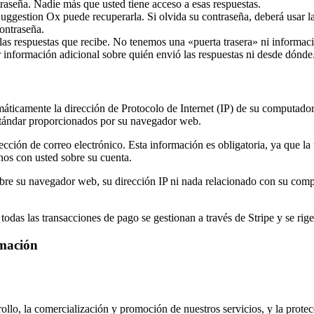
traseña. Nadie más que usted tiene acceso a esas respuestas.
Suggestion Ox puede recuperarla. Si olvida su contraseña, deberá usar l
ontraseña.
 las respuestas que recibe. No tenemos una «puerta trasera» ni informa
 información adicional sobre quién envió las respuestas ni desde dónd
áticamente la dirección de Protocolo de Internet (IP) de su computadora,
 estándar proporcionados por su navegador web.
cción de correo electrónico. Esta información es obligatoria, ya que la u
nos con usted sobre su cuenta.
re su navegador web, su dirección IP ni nada relacionado con su comp
das las transacciones de pago se gestionan a través de Stripe y se rigen
rmación
rollo, la comercialización y promoción de nuestros servicios, y la protec